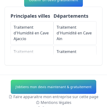
Principales villes
Départements
Traitement
Traitement
d'Humidité en Cave
d'Humidité en Cave
Ajaccio
Ain
Traitement
Traitement
d'Humidité en Cave
d'Humidité en Cave
Porto-Vecchio
Aisne
Traitement
Traitement
d'Humidité en Cave
d'Humidité en Cave
J'obtiens mon devis maintenant & gratuitement
Propriano
Allier
Faire apparaitre mon entreprise sur cette page
Traitement
Traitement
Mentions légales
d'Humidité en Cave
d'Humidité en Cave