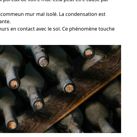
e, commeun mur mal isolé. La condensation est
ante.
s murs en contact avec le sol. Ce phénomène touche