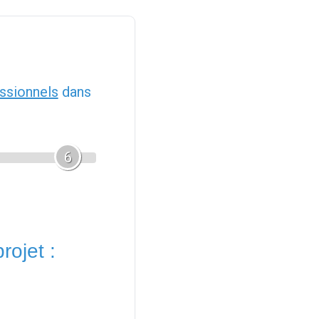
ssionnels
dans
6
rojet :