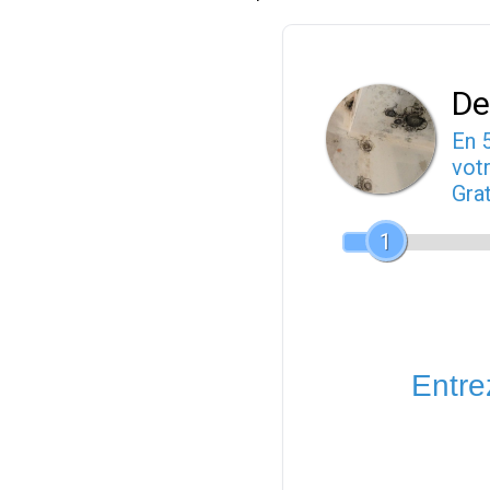
De
En 
votr
Gra
1
Entrez