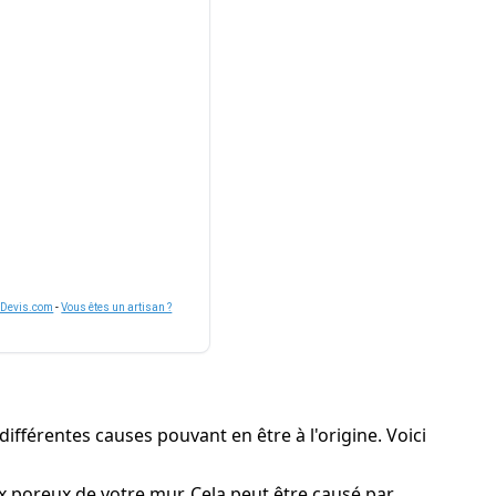
nDevis.com
-
Vous êtes un artisan ?
ifférentes causes pouvant en être à l'origine. Voici
x poreux de votre mur. Cela peut être causé par