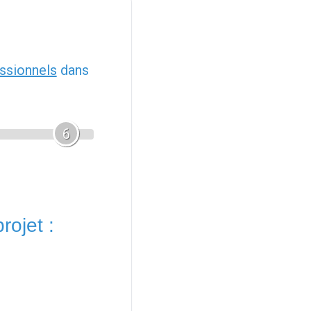
ssionnels
dans
6
rojet :