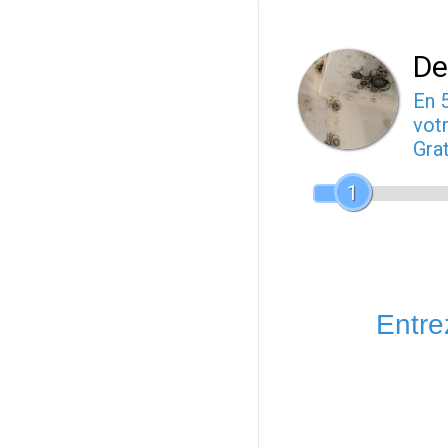
De
En 
votr
Gra
1
Entrez