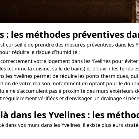
s : les méthodes préventives dan
l est conseillé de prendre des mesures préventives dans les 
our réduire le risque d'humidité :
ler correctement votre logement dans les Yvelines pour évit
des (comme la cuisine, salle de bains) et d'ouvrir les fenê
s les Yvelines permet de réduire les ponts thermiques, qui 
tion de votre maison, notamment en optant pour le double v
uie ne s'accumulent pas à proximité des murs extérieurs de
nt régulièrement vérifiées et d'envisager un drainage si néce
là dans les Yvelines : les métho
 dans vos murs dans les Yvelines, il existe plusieurs straté