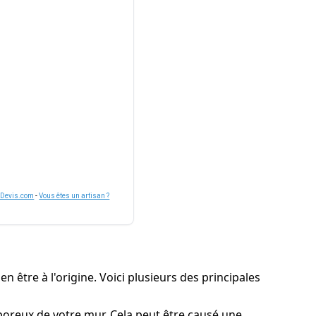
nDevis.com
-
Vous êtes un artisan ?
en être à l'origine. Voici plusieurs des principales
es poreux de votre mur. Cela peut être causé une