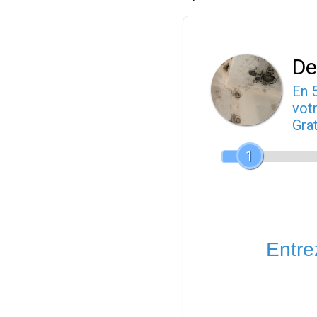
De
En 
votr
Gra
1
Entrez