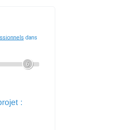
ssionnels
dans
6
rojet :