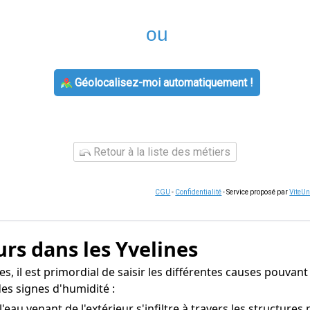
ou
Géolocalisez-moi automatiquement !
Retour à la liste des métiers
CGU
-
Confidentialité
- Service proposé par
ViteU
rs dans les Yvelines
s, il est primordial de saisir les différentes causes pouvant 
es signes d'humidité :
 l'eau venant de l'extérieur s'infiltre à travers les structur