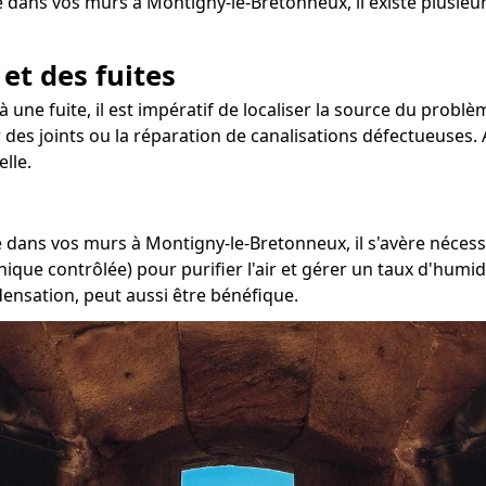
é dans vos murs à Montigny-le-Bretonneux, il existe plusieu
 et des fuites
à une fuite, il est impératif de localiser la source du probl
r des joints ou la réparation de canalisations défectueuses. 
lle.
dans vos murs à Montigny-le-Bretonneux, il s'avère nécessa
ique contrôlée) pour purifier l'air et gérer un taux d'humid
densation, peut aussi être bénéfique.