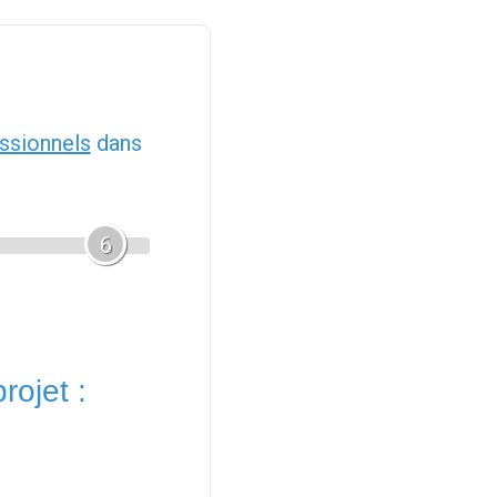
ssionnels
dans
6
rojet :