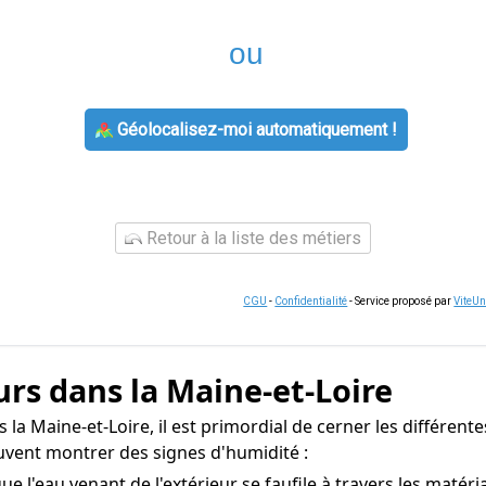
ou
Géolocalisez-moi automatiquement !
Retour à la liste des métiers
CGU
-
Confidentialité
- Service proposé par
ViteU
rs dans la Maine-et-Loire
la Maine-et-Loire, il est primordial de cerner les différente
uvent montrer des signes d'humidité :
 l'eau venant de l'extérieur se faufile à travers les matér