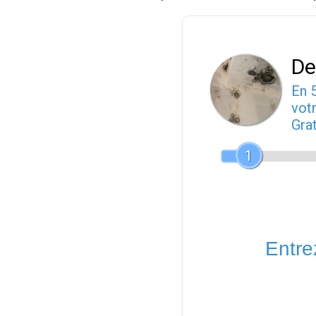
De
En 
votr
Gra
1
Entrez