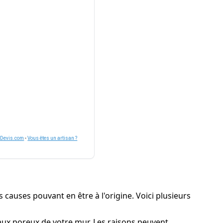
nDevis.com
-
Vous êtes un artisan ?
s causes pouvant en être à l'origine. Voici plusieurs
iaux poreux de votre mur. Les raisons peuvent