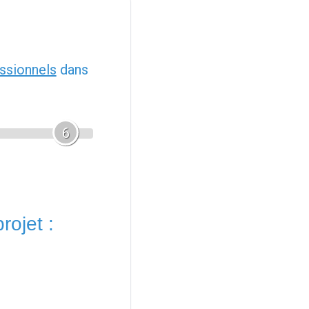
ssionnels
dans
6
rojet :