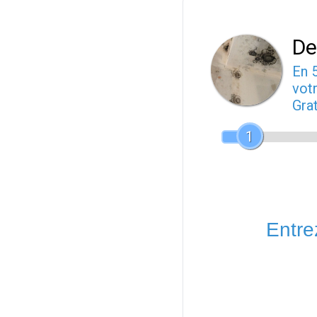
De
En 
votr
Gra
1
Entrez