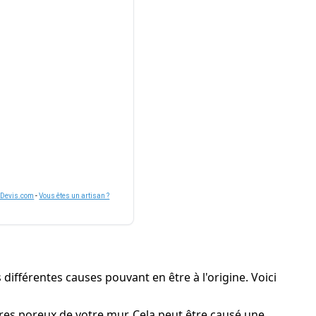
nDevis.com
-
Vous êtes un artisan ?
différentes causes pouvant en être à l'origine. Voici
tures poreux de votre mur. Cela peut être causé une