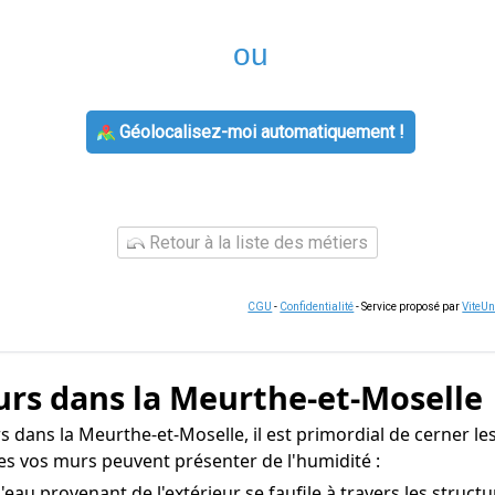
ou
Géolocalisez-moi automatiquement !
Retour à la liste des métiers
CGU
-
Confidentialité
- Service proposé par
ViteU
urs dans la Meurthe-et-Moselle
dans la Meurthe-et-Moselle, il est primordial de cerner les 
es vos murs peuvent présenter de l'humidité :
eau provenant de l'extérieur se faufile à travers les struc