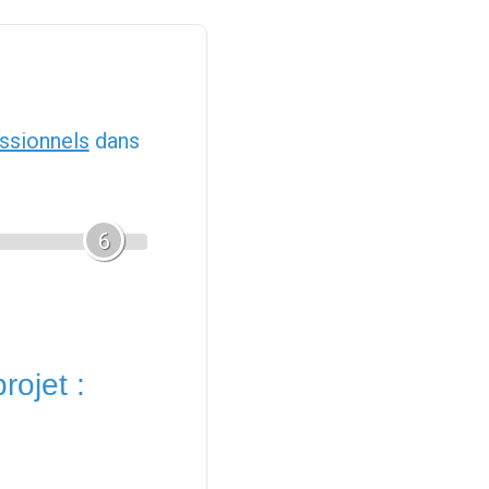
ssionnels
dans
6
rojet :