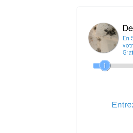
De
En 
votr
Gra
1
Entrez