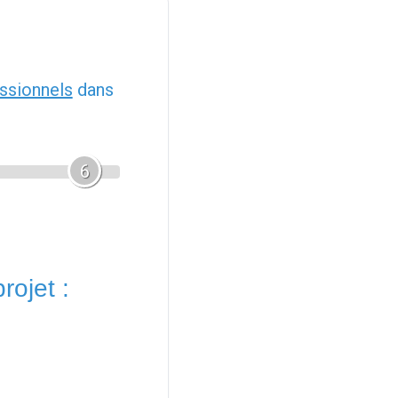
ssionnels
dans
6
rojet :