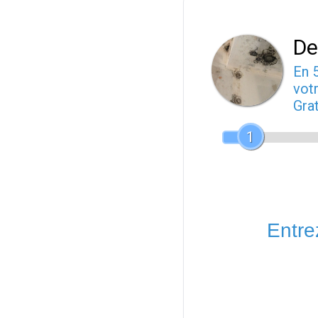
De
En 
votr
Gra
1
Entrez