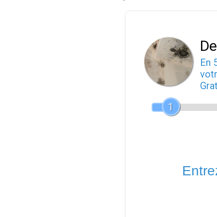
De
En 
votr
Gra
1
Entrez