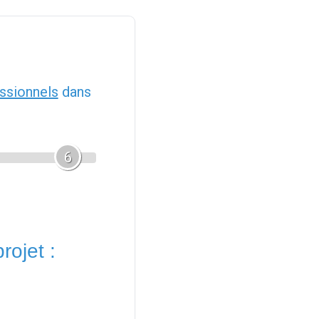
ssionnels
dans
6
rojet :