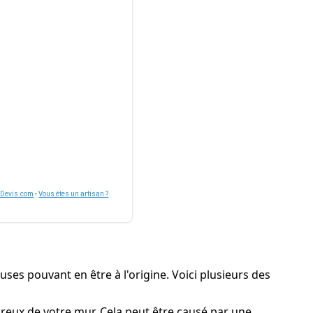
nDevis.com
-
Vous êtes un artisan ?
ses pouvant en être à l'origine. Voici plusieurs des
poreux de votre mur. Cela peut être causé par une