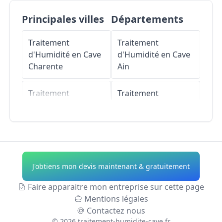
Principales villes
Départements
Traitement
Traitement
d'Humidité en Cave
d'Humidité en Cave
Charente
Ain
Traitement
Traitement
d'Humidité en Cave
d'Humidité en Cave
Charente-Maritime
Aisne
Traitement
Traitement
d'Humidité en Cave
d'Humidité en Cave
J'obtiens mon devis maintenant & gratuitement
Corrèze
Allier
Faire apparaitre mon entreprise sur cette page
Traitement
Traitement
Mentions légales
d'Humidité en Cave
d'Humidité en Cave
Contactez nous
Creuse
Alpes-de-Haute-
©
2026
traitement-humidite-cave.fr