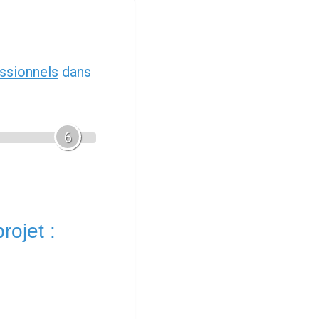
ssionnels
dans
6
rojet :