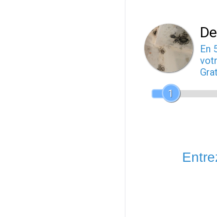
De
En 
votr
Gra
1
Entrez