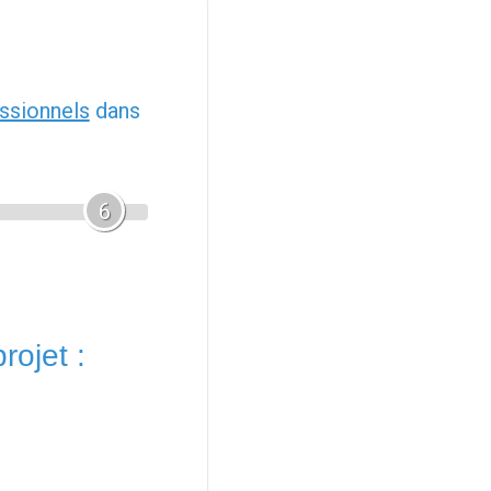
ssionnels
dans
6
rojet :