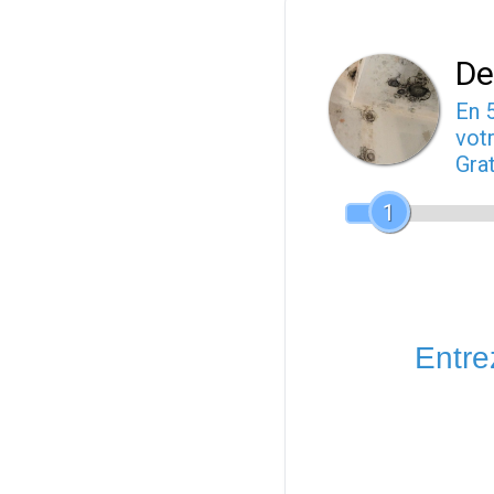
De
En 
votr
Gra
1
Entrez