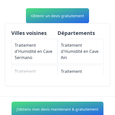
Obtenir un devis gratuitement
Villes voisines
Départements
Traitement
Traitement
d'Humidité en Cave
d'Humidité en Cave
Sermano
Ain
Traitement
Traitement
d'Humidité en Cave
d'Humidité en Cave
Favalello
Aisne
Traitement
Traitement
d'Humidité en Cave
d'Humidité en Cave
J'obtiens mon devis maintenant & gratuitement
Santa-Lucia-di-
Allier