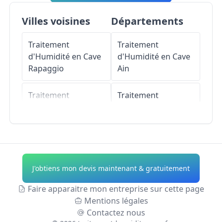
Villes voisines
Départements
Traitement
Traitement
d'Humidité en Cave
d'Humidité en Cave
Rapaggio
Ain
Traitement
Traitement
d'Humidité en Cave
d'Humidité en Cave
Piazzole
Aisne
Traitement
Traitement
d'Humidité en Cave
d'Humidité en Cave
J'obtiens mon devis maintenant & gratuitement
Valle-d'Orezza
Allier
Faire apparaitre mon entreprise sur cette page
Traitement
Traitement
Mentions légales
d'Humidité en Cave
d'Humidité en Cave
Contactez nous
Parata
Alpes-de-Haute-