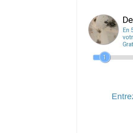
De
En 
votr
Gra
1
Entrez