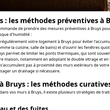
s : les méthodes préventives à 
commande de prendre des mesures préventives à Bruys pour é
isque d'humidité :
ler régulièrement votre logement à Bruys pour éviter l'accum
omme la cuisine, salle de bains) et d'ouvrir les fenêtres q
uys permet de limiter les ponts thermiques, qui sont souvent 
otre maison, notamment en adoptant le double vitrage et en 
 s'accumulent pas à proximité des murs extérieurs de votre do
isager un drainage si nécessaire.
 à Bruys : les méthodes curative
dans vos murs à Bruys, il existe plusieurs stratégies de tra
au et des fuites