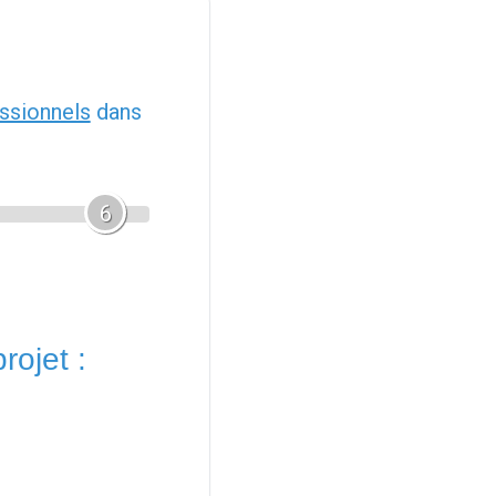
ssionnels
dans
6
rojet :