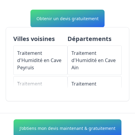
Obtenir un devis gratuitement
Villes voisines
Départements
Traitement
Traitement
d'Humidité en Cave
d'Humidité en Cave
Peyruis
Ain
Traitement
Traitement
d'Humidité en Cave
d'Humidité en Cave
Montlaux
Aisne
Traitement
Traitement
d'Humidité en Cave
d'Humidité en Cave
J'obtiens mon devis maintenant & gratuitement
Cruis
Allier