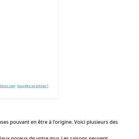
nDevis.com
-
Vous êtes un artisan ?
ses pouvant en être à l'origine. Voici plusieurs des
riaux poreux de votre mur. Les raisons peuvent