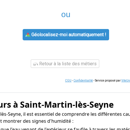
ou
Géolocalisez-moi automatiquement !
Retour à la liste des métiers
CGU
-
Confidentialité
- Service proposé par
ViteU
rs à Saint-Martin-lès-Seyne
lès-Seyne, il est essentiel de comprendre les différentes cau
t montrer des signes d'humidité :
ue l'eau venant de l'extérieur se faufile à travers les maté