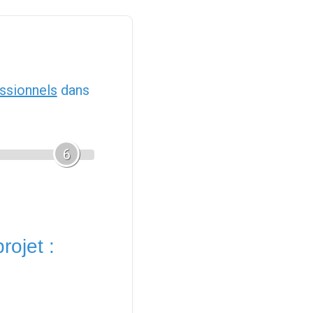
ssionnels
dans
6
rojet :