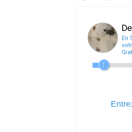
De
En 
votr
Gra
1
Entrez