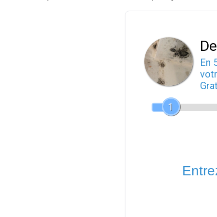
De
En 
votr
Gra
1
Entrez