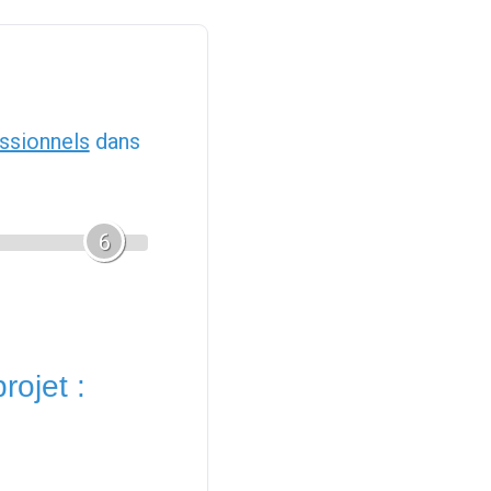
ssionnels
dans
6
rojet :