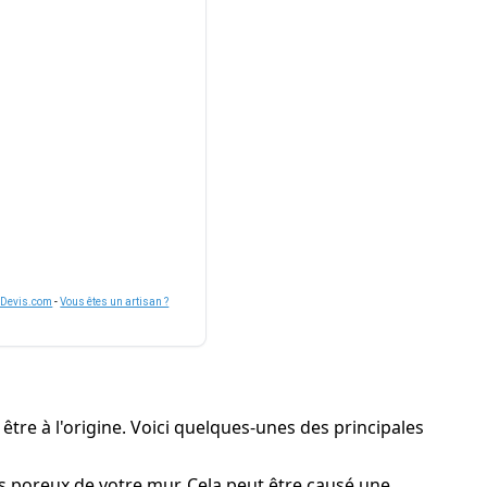
nDevis.com
-
Vous êtes un artisan ?
 être à l'origine. Voici quelques-unes des principales
es poreux de votre mur. Cela peut être causé une