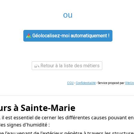
ou
Géolocalisez-moi automatiquement !
Retour à la liste des métiers
CGU
-
Confidentialité
- Service proposé par
ViteU
urs à Sainte-Marie
 il est essentiel de cerner les différentes causes pouvant en
es signes d'humidité :
e l'eau venant de l'extérieur pénètre à travers les structur