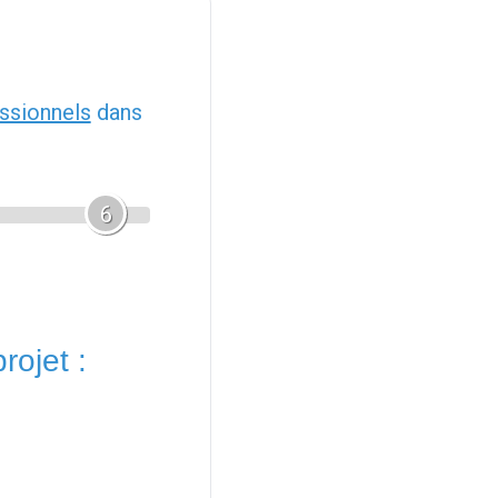
ssionnels
dans
6
rojet :