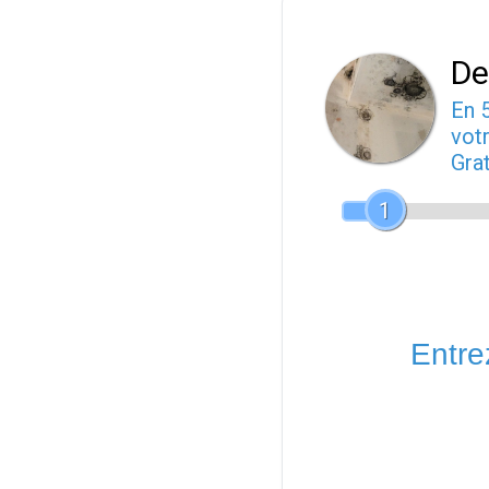
De
En 
votr
Gra
1
Entrez