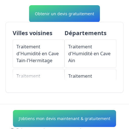
Obtenir un devis gratuitement
Villes voisines
Départements
Traitement
Traitement
d'Humidité en Cave
d'Humidité en Cave
Tain-l'Hermitage
Ain
Traitement
Traitement
d'Humidité en Cave
d'Humidité en Cave
Crozes-Hermitage
Aisne
Traitement
Traitement
d'Humidité en Cave
d'Humidité en Cave
J'obtiens mon devis maintenant & gratuitement
Saint-Jean-de-
Allier
Muzols