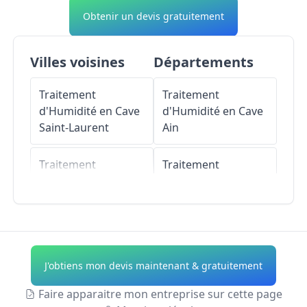
Obtenir un devis gratuitement
Villes voisines
Départements
Traitement
Traitement
d'Humidité en Cave
d'Humidité en Cave
Saint-Laurent
Ain
Traitement
Traitement
d'Humidité en Cave
d'Humidité en Cave
Warcq
Aisne
Traitement
Traitement
d'Humidité en Cave
d'Humidité en Cave
J'obtiens mon devis maintenant & gratuitement
Montcy-Notre-
Allier
Dame
Faire apparaitre mon entreprise sur cette page
Traitement