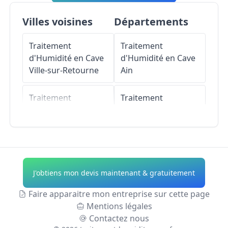
Villes voisines
Départements
Traitement
Traitement
d'Humidité en Cave
d'Humidité en Cave
Ville-sur-Retourne
Ain
Traitement
Traitement
d'Humidité en Cave
d'Humidité en Cave
Dricourt
Aisne
Traitement
Traitement
d'Humidité en Cave
d'Humidité en Cave
J'obtiens mon devis maintenant & gratuitement
Cauroy
Allier
Faire apparaitre mon entreprise sur cette page
Traitement
Traitement
Mentions légales
d'Humidité en Cave
d'Humidité en Cave
Contactez nous
Machault
Alpes-de-Haute-