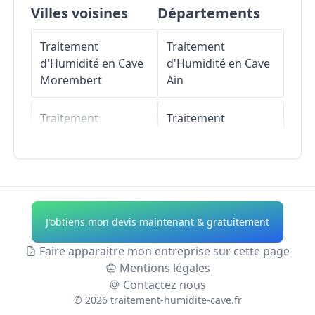
Villes voisines
Départements
Traitement
Traitement
d'Humidité en Cave
d'Humidité en Cave
Morembert
Ain
Traitement
Traitement
d'Humidité en Cave
d'Humidité en Cave
Nogent-sur-Aube
Aisne
Traitement
Traitement
d'Humidité en Cave
d'Humidité en Cave
J'obtiens mon devis maintenant & gratuitement
Jasseines
Allier
Faire apparaitre mon entreprise sur cette page
Traitement
Traitement
Mentions légales
d'Humidité en Cave
d'Humidité en Cave
Contactez nous
Vaucogne
Alpes-de-Haute-
©
2026
traitement-humidite-cave.fr
Provence