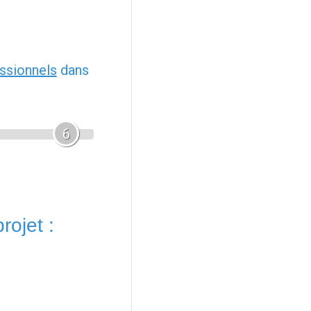
ssionnels
dans
6
rojet :