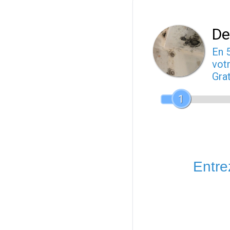
De
En 
votr
Gra
1
Entrez