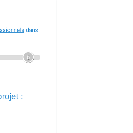
ssionnels
dans
6
rojet :