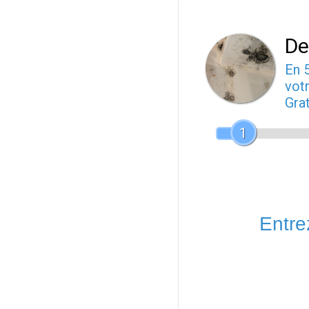
De
En 
votr
Gra
1
Entrez