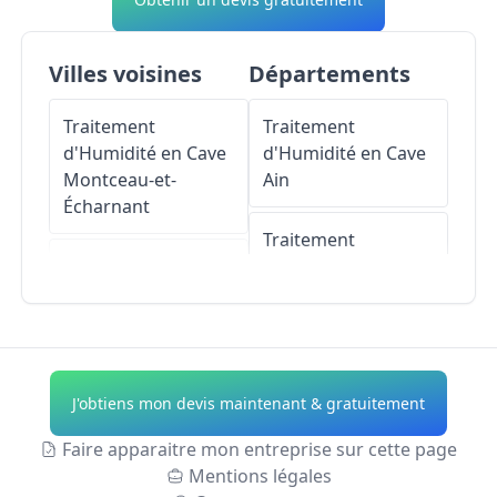
Villes voisines
Départements
Traitement
Traitement
d'Humidité en Cave
d'Humidité en Cave
Montceau-et-
Ain
Écharnant
Traitement
Traitement
d'Humidité en Cave
d'Humidité en Cave
Aisne
Ivry-en-Montagne
Traitement
Traitement
d'Humidité en Cave
J'obtiens mon devis maintenant & gratuitement
d'Humidité en Cave
Allier
Saussey
Faire apparaitre mon entreprise sur cette page
Traitement
Mentions légales
Traitement
d'Humidité en Cave