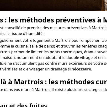
s : les méthodes préventives à 
l est conseillé de prendre des mesures préventives à Martroi
re le risque d'humidité :
er régulièrement votre logement à Martrois pour empêcher l'
omme la cuisine, salle de bains) et d'ouvrir les fenêtres ch
rtrois permet de limiter les ponts thermiques, étant souven
 maison, notamment en adoptant le double vitrage et en is
uie ne s'accumulent pas contre murs extérieurs de votre dom
 vérifiées et d'envisager un drainage si nécessaire.
là à Martrois : les méthodes cu
 dans vos murs à Martrois, il existe plusieurs stratégies de
au et des fuites