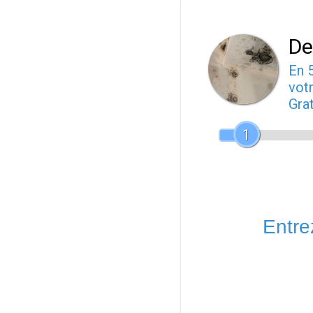
De
En 
votr
Gra
1
Entrez