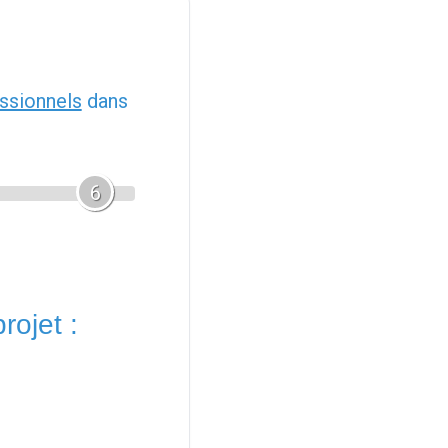
ssionnels
dans
6
rojet :