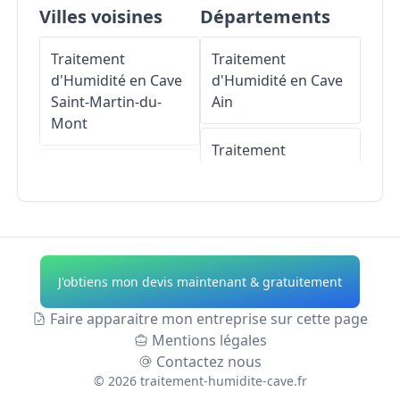
Villes voisines
Départements
Traitement
Traitement
d'Humidité en Cave
d'Humidité en Cave
Saint-Martin-du-
Ain
Mont
Traitement
Traitement
d'Humidité en Cave
d'Humidité en Cave
Aisne
Bligny-le-Sec
Traitement
Traitement
d'Humidité en Cave
J'obtiens mon devis maintenant & gratuitement
d'Humidité en Cave
Allier
Champagny
Faire apparaitre mon entreprise sur cette page
Traitement
Mentions légales
Traitement
d'Humidité en Cave
Contactez nous
d'Humidité en Cave
Alpes-de-Haute-
©
2026
traitement-humidite-cave.fr
Vaux-Saules
Provence