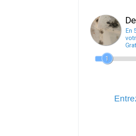
De
En 
votr
Gra
1
Entrez