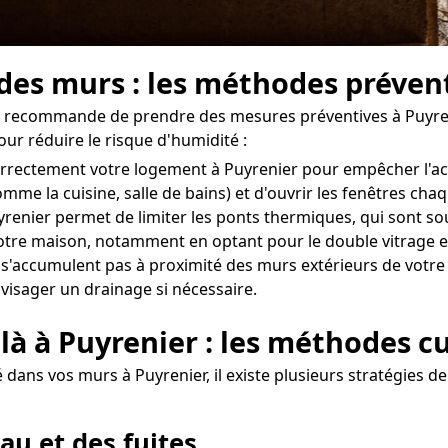
 des murs : les méthodes préven
 on recommande de prendre des mesures préventives à Puyren
our réduire le risque d'humidité :
er correctement votre logement à Puyrenier pour empêcher l'
omme la cuisine, salle de bains) et d'ouvrir les fenêtres ch
yrenier permet de limiter les ponts thermiques, qui sont sou
e votre maison, notamment en optant pour le double vitrage e
 s'accumulent pas à proximité des murs extérieurs de votre do
nvisager un drainage si nécessaire.
là à Puyrenier : les méthodes c
dans vos murs à Puyrenier, il existe plusieurs stratégies de
au et des fuites