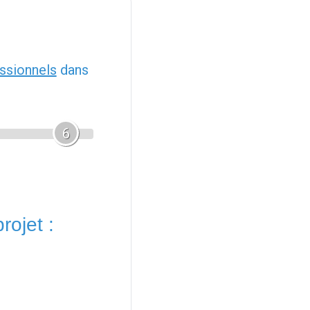
ssionnels
dans
6
rojet :