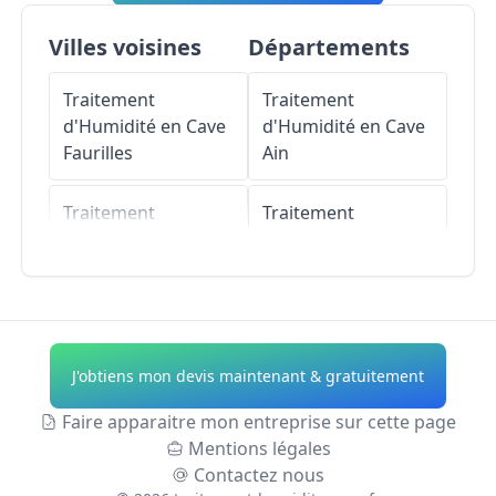
Villes voisines
Départements
Traitement
Traitement
d'Humidité en Cave
d'Humidité en Cave
Faurilles
Ain
Traitement
Traitement
d'Humidité en Cave
d'Humidité en Cave
Saint-Léon-
Aisne
d'Issigeac
Traitement
Traitement
d'Humidité en Cave
J'obtiens mon devis maintenant & gratuitement
d'Humidité en Cave
Allier
Cavarc
Faire apparaitre mon entreprise sur cette page
Traitement
Mentions légales
Traitement
d'Humidité en Cave
Contactez nous
d'Humidité en Cave
Alpes-de-Haute-