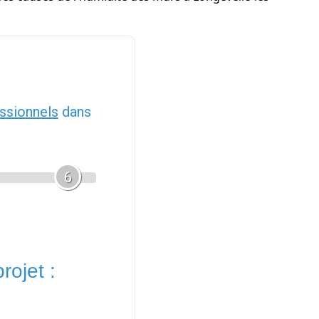
ssionnels
dans
6
rojet :