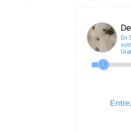
De
En 
votr
Gra
1
Entrez