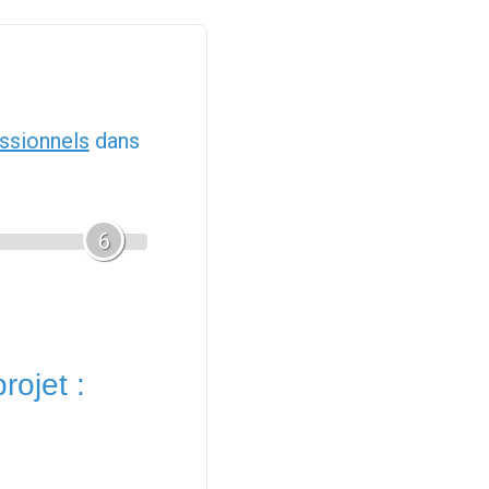
ssionnels
dans
6
rojet :