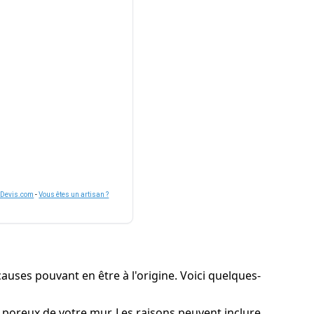
nDevis.com
-
Vous êtes un artisan ?
causes pouvant en être à l'origine. Voici quelques-
x poreux de votre mur. Les raisons peuvent inclure