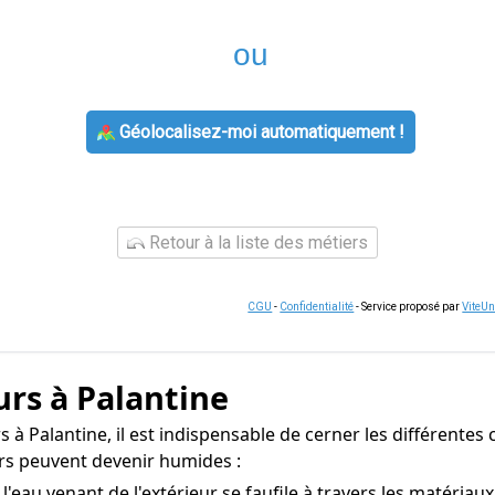
ou
Géolocalisez-moi automatiquement !
Retour à la liste des métiers
CGU
-
Confidentialité
- Service proposé par
ViteU
urs à Palantine
à Palantine, il est indispensable de cerner les différentes 
urs peuvent devenir humides :
'eau venant de l'extérieur se faufile à travers les matériau