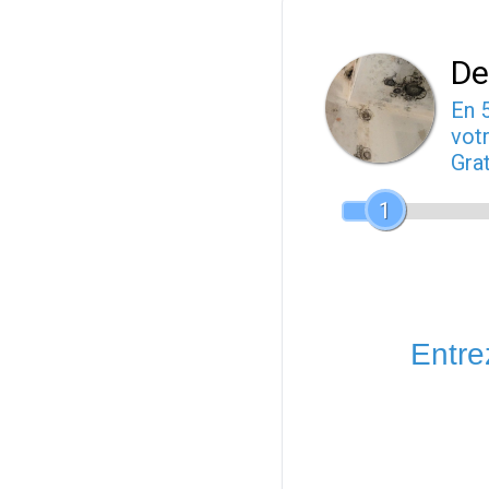
De
En 
votr
Gra
1
Entrez