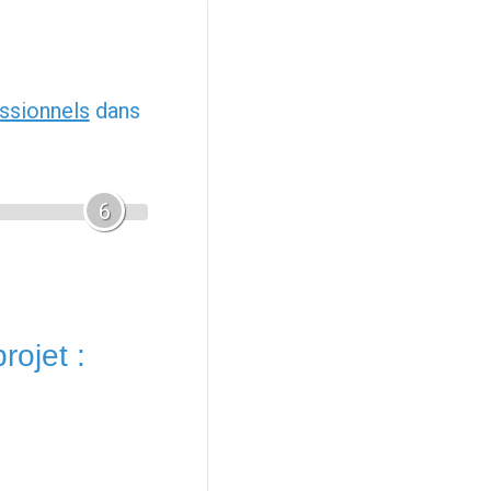
ssionnels
dans
6
rojet :