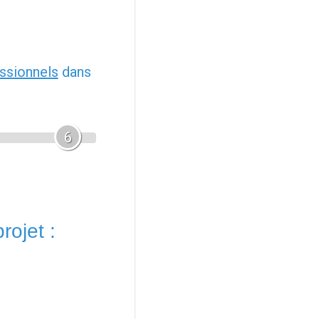
ssionnels
dans
6
rojet :