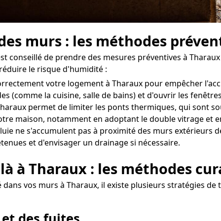
 des murs : les méthodes préven
l est conseillé de prendre des mesures préventives à Tharau
réduire le risque d'humidité :
r correctement votre logement à Tharaux pour empêcher l'ac
des (comme la cuisine, salle de bains) et d'ouvrir les fenê
haraux permet de limiter les ponts thermiques, qui sont sou
e votre maison, notamment en adoptant le double vitrage et e
uie ne s'accumulent pas à proximité des murs extérieurs de 
etenues et d'envisager un drainage si nécessaire.
 là à Tharaux : les méthodes cur
dans vos murs à Tharaux, il existe plusieurs stratégies de t
 et des fuites