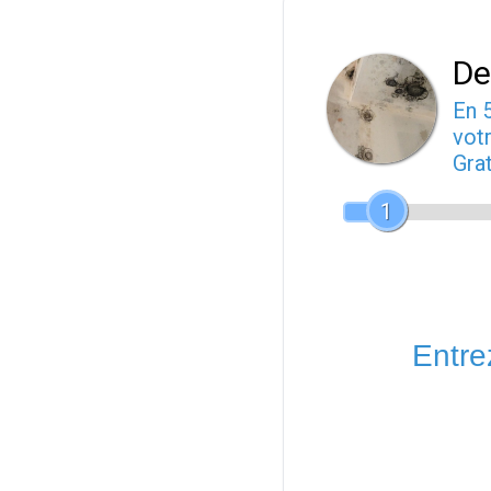
De
En 
votr
Gra
1
Entrez