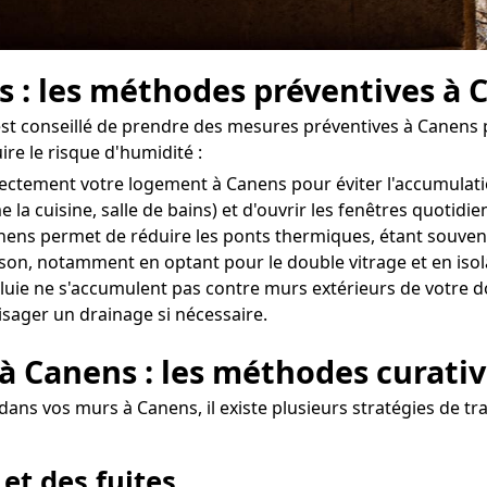
s : les méthodes préventives à 
l est conseillé de prendre des mesures préventives à Canens
re le risque d'humidité :
correctement votre logement à Canens pour éviter l'accumula
 la cuisine, salle de bains) et d'ouvrir les fenêtres quoti
nens permet de réduire les ponts thermiques, étant souvent à
aison, notamment en optant pour le double vitrage et en isol
uie ne s'accumulent pas contre murs extérieurs de votre domi
isager un drainage si nécessaire.
 à Canens : les méthodes curati
dans vos murs à Canens, il existe plusieurs stratégies de tr
 et des fuites