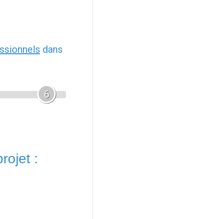
ssionnels
dans
6
rojet :