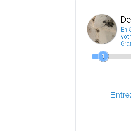
De
En 
votr
Gra
1
Entrez