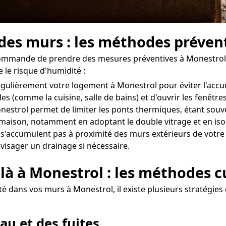
 des murs : les méthodes préven
ecommande de prendre des mesures préventives à Monestrol 
 le risque d'humidité :
r régulièrement votre logement à Monestrol pour éviter l'ac
des (comme la cuisine, salle de bains) et d'ouvrir les fenê
nestrol permet de limiter les ponts thermiques, étant souven
re maison, notamment en adoptant le double vitrage et en iso
e s'accumulent pas à proximité des murs extérieurs de votre 
nvisager un drainage si nécessaire.
 là à Monestrol : les méthodes c
 dans vos murs à Monestrol, il existe plusieurs stratégies d
au et des fuites