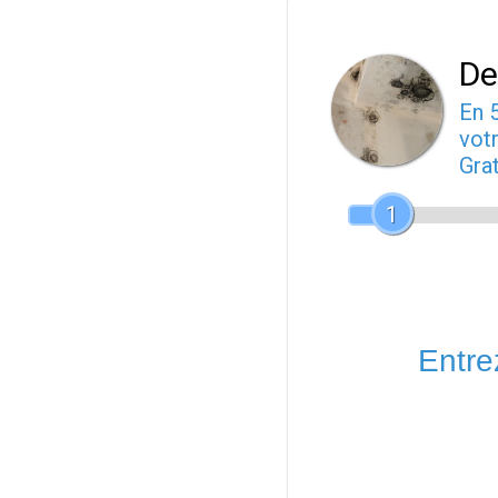
De
En 
votr
Gra
1
Entrez