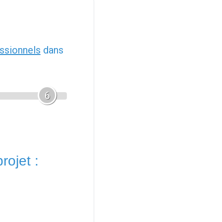
ssionnels
dans
6
rojet :