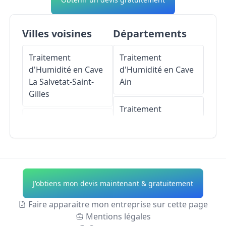
Villes voisines
Départements
Traitement
Traitement
d'Humidité en Cave
d'Humidité en Cave
La Salvetat-Saint-
Ain
Gilles
Traitement
Traitement
d'Humidité en Cave
d'Humidité en Cave
Aisne
Tournefeuille
Traitement
Traitement
d'Humidité en Cave
J'obtiens mon devis maintenant & gratuitement
d'Humidité en Cave
Allier
Léguevin
Faire apparaitre mon entreprise sur cette page
Traitement
Mentions légales
Traitement
d'Humidité en Cave