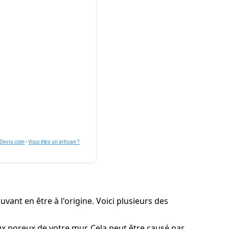
nDevis.com
-
Vous êtes un artisan ?
vant en être à l'origine. Voici plusieurs des
iaux poreux de votre mur. Cela peut être causé par