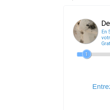
De
En 
votr
Gra
1
Entrez