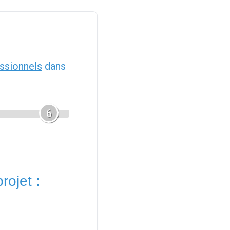
ssionnels
dans
6
rojet :