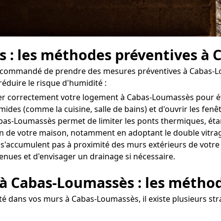
rs : les méthodes préventives à
st recommandé de prendre des mesures préventives à Cabas-L
éduire le risque d'humidité :
érer correctement votre logement à Cabas-Loumassès pour é
umides (comme la cuisine, salle de bains) et d'ouvrir les fe
bas-Loumassès permet de limiter les ponts thermiques, étan
tion de votre maison, notamment en adoptant le double vitrag
e s'accumulent pas à proximité des murs extérieurs de votre
tenues et d'envisager un drainage si nécessaire.
 à Cabas-Loumassès : les métho
é dans vos murs à Cabas-Loumassès, il existe plusieurs str