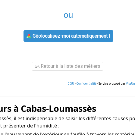
ou
Géolocalisez-moi automatiquement !
Retour à la liste des métiers
CGU
-
Confidentialité
- Service proposé par
ViteU
urs à Cabas-Loumassès
ès, il est indispensable de saisir les différentes causes pou
 présenter de l'humidité :
ue l'eau venant de l'extérieur se faufile à travers les matér