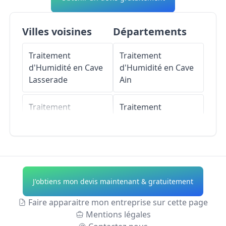
Villes voisines
Départements
Traitement
Traitement
d'Humidité en Cave
d'Humidité en Cave
Lasserade
Ain
Traitement
Traitement
d'Humidité en Cave
d'Humidité en Cave
Pouydraguin
Aisne
Traitement
Traitement
d'Humidité en Cave
d'Humidité en Cave
J'obtiens mon devis maintenant & gratuitement
Couloumé-
Allier
Mondebat
Faire apparaitre mon entreprise sur cette page
Traitement
Mentions légales
Traitement
d'Humidité en Cave