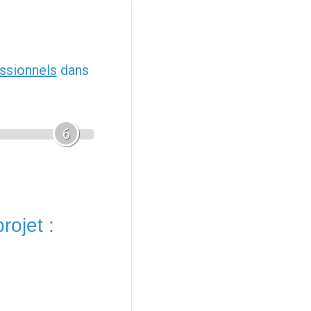
ssionnels
dans
6
rojet :