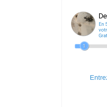
De
En 
votr
Gra
1
Entrez