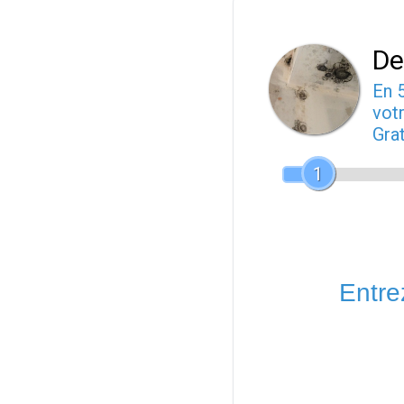
De
En 
votr
Gra
1
Entrez