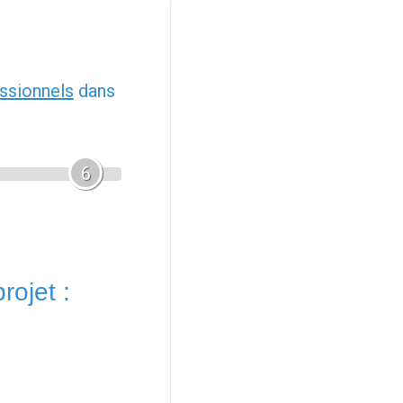
ssionnels
dans
6
rojet :