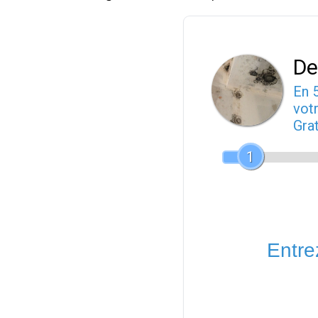
De
En 
votr
Gra
1
Entrez