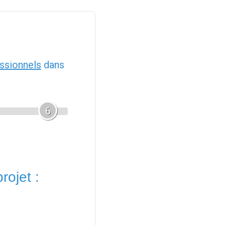
ssionnels
dans
6
rojet :