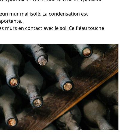
meun mur mal isolé. La condensation est
mportante.
s murs en contact avec le sol. Ce fléau touche