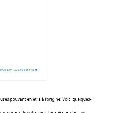
nDevis.com
-
Vous êtes un artisan ?
uses pouvant en être à l'origine. Voici quelques-
ures poreux de votre mur. Les raisons peuvent