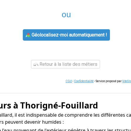
ou
Géolocalisez-moi automatiquement !
Retour à la liste des métiers
CGU
-
Confidentialité
- Service proposé par
ViteU
rs à Thorigné-Fouillard
llard, il est indispensable de comprendre les différentes ca
urs peuvent devenir humides :
l'eau provenant de l'extérieur pénètre à travers les struct