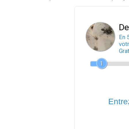
De
En 
votr
Gra
1
Entrez