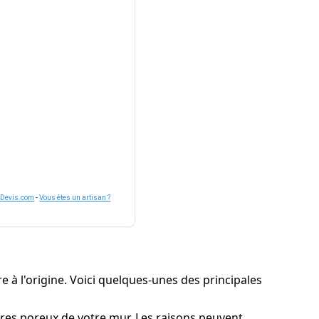
nDevis.com
-
Vous êtes un artisan ?
re à l'origine. Voici quelques-unes des principales
ures poreux de votre mur. Les raisons peuvent