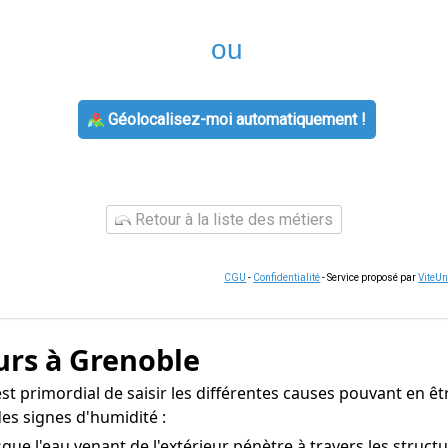
ou
Géolocalisez-moi automatiquement !
Retour à la liste des métiers
CGU
-
Confidentialité
- Service proposé par
ViteU
urs à Grenoble
est primordial de saisir les différentes causes pouvant en êt
es signes d'humidité :
ue l'eau venant de l'extérieur pénètre à travers les struct