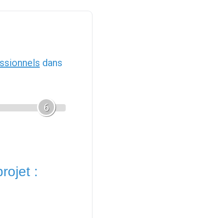
ssionnels
dans
6
rojet :