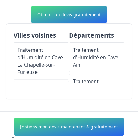
Obtenir un devis gratuitement
Villes voisines
Départements
Traitement
Traitement
d'Humidité en Cave
d'Humidité en Cave
La Chapelle-sur-
Ain
Furieuse
Traitement
Traitement
d'Humidité en Cave
d'Humidité en Cave
Aisne
Rennes-sur-Loue
Traitement
Traitement
d'Humidité en Cave
J'obtiens mon devis maintenant & gratuitement
d'Humidité en Cave
Allier
Port-Lesney