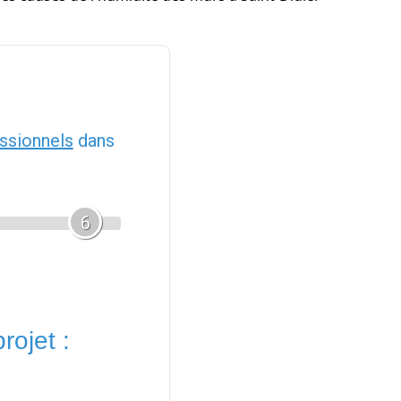
ssionnels
dans
6
rojet :