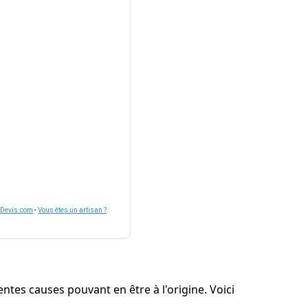
nDevis.com
-
Vous êtes un artisan ?
entes causes pouvant en être à l'origine. Voici