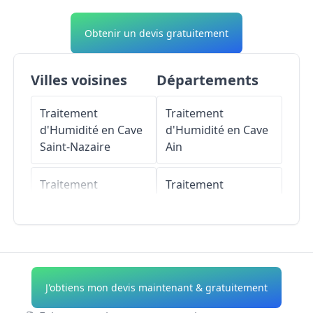
Obtenir un devis gratuitement
Villes voisines
Départements
Traitement
Traitement
d'Humidité en Cave
d'Humidité en Cave
Saint-Nazaire
Ain
Traitement
Traitement
d'Humidité en Cave
d'Humidité en Cave
Trignac
Aisne
Traitement
Traitement
d'Humidité en Cave
d'Humidité en Cave
J'obtiens mon devis maintenant & gratuitement
Saint-Michel-Chef-
Allier
Chef