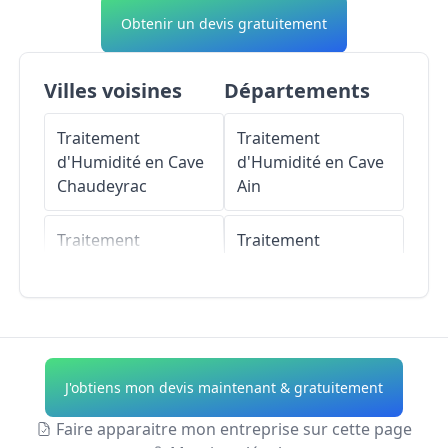
Obtenir un devis gratuitement
Villes voisines
Départements
Traitement
Traitement
d'Humidité en Cave
d'Humidité en Cave
Chaudeyrac
Ain
Traitement
Traitement
d'Humidité en Cave
d'Humidité en Cave
Rocles
Aisne
Traitement
Traitement
d'Humidité en Cave
d'Humidité en Cave
J'obtiens mon devis maintenant & gratuitement
Saint-Flour-de-
Allier
Mercoire
Faire apparaitre mon entreprise sur cette page
Traitement