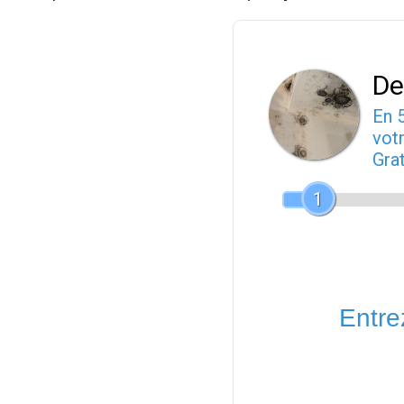
De
En 
votr
Gra
1
Entrez