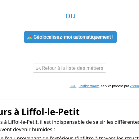
ou
Géolocalisez-moi automatiquement !
Retour à la liste des métiers
CGU
-
Confidentialité
- Service proposé par
ViteU
s à Liffol-le-Petit
 Liffol-le-Petit, il est indispensable de saisir les différente
uvent devenir humides :
e l'eau provenant de l'extérieur s'infiltre à travers les str