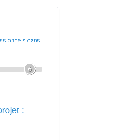
ssionnels
dans
6
rojet :