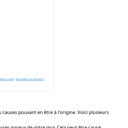
nDevis.com
-
Vous êtes un artisan ?
s causes pouvant en être à l'origine. Voici plusieurs
uctures poreux de votre mur. Cela peut être causé