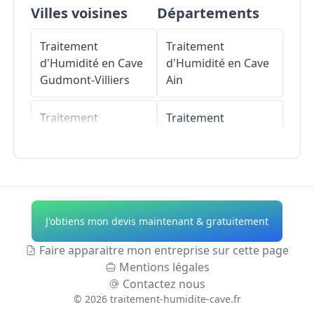
Villes voisines
Départements
Traitement
Traitement
d'Humidité en Cave
d'Humidité en Cave
Gudmont-Villiers
Ain
Traitement
Traitement
d'Humidité en Cave
d'Humidité en Cave
Donjeux
Aisne
Traitement
Traitement
d'Humidité en Cave
d'Humidité en Cave
J'obtiens mon devis maintenant & gratuitement
Mussey-sur-Marne
Allier
Faire apparaitre mon entreprise sur cette page
Traitement
Traitement
Mentions légales
d'Humidité en Cave
d'Humidité en Cave
Contactez nous
Doulaincourt-
Alpes-de-Haute-
©
2026
traitement-humidite-cave.fr
Saucourt
Provence